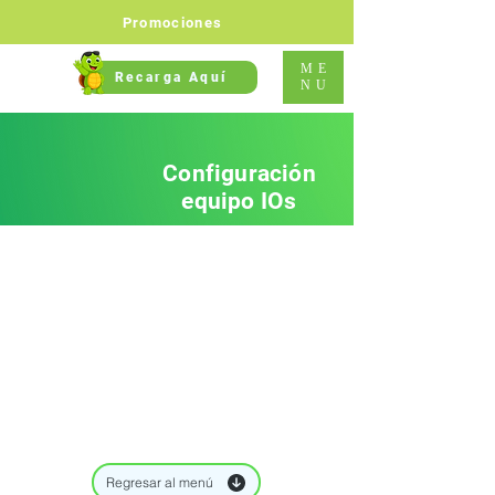
Promociones
ME
Recarga Aquí
NU
Configuración
equipo IOs
Regresar al menú