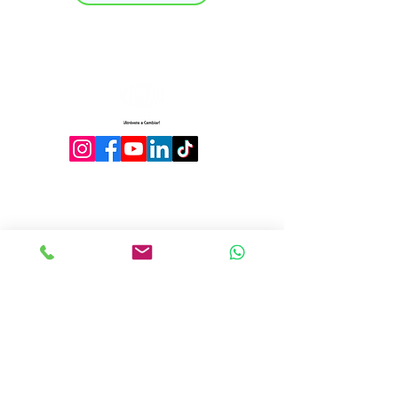
Contáctanos
Política
de uso Justo
Contratos
Avisos Legales
Aquí
Llámanos al:
Carta de Derechos
55 8641 0100
Contratos de adhesión
prepago y pospago
Desde tu línea
Politica de envío
TurboRed:
*611
Código de politicas de
gestión y trafico de Red
Política de Cancelaciones y
Devoluciones