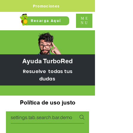
Promociones
ME
Recarga Aquí
NU
Ayuda TurboRed
Resuelve todas tus
dudas
Política de uso justo