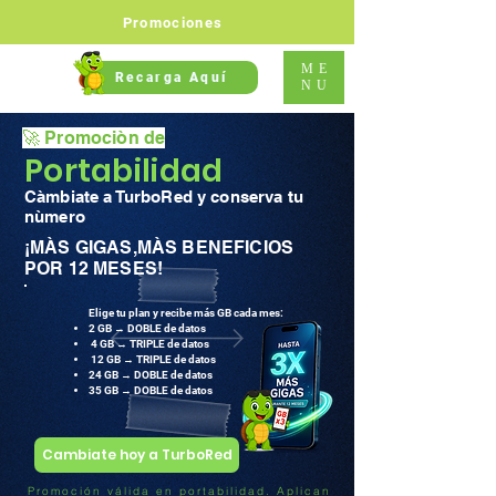
Promociones
ME
Recarga Aquí
NU
🚀 Promociòn de
Portabilidad
Càmbiate a TurboRed y conserva tu
nùmero
¡MÀS GIGAS,MÀS BENEFICIOS
POR 12 MESES!
Elige tu plan y recibe más GB cada mes:
2 GB → DOBLE de datos
4 GB → TRIPLE de datos
12 GB → TRIPLE de datos
24 GB → DOBLE de datos
35 GB → DOBLE de datos
Cambiate hoy a TurboRed
Promoción válida en portabilidad. Aplican